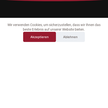
Wir verwenden Cookies, um sicherzustellen, dass wir Ihnen das
beste Erlebnis auf unserer Website bieten.
Akzeptieren
Ablehnen
Zweigniederlassung
Sunshine Catering Service GmbH
Gewerbestraße 32
15366 Hoppegarten
E-Mail:
info@sunshine-catering.de
Tel.:
+49 (3342) 42 32 10
Fax:
+49 (3342) 35 77 44
Karriere
Kontakt
FAQ