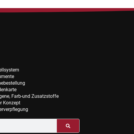
ellsystem
umente
nebestellung
enkarte
rgene, Farb-und Zusatzstoffe
r Konzept
erverpflegung