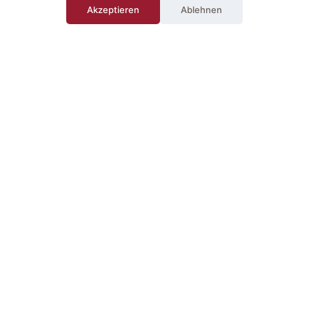
Akzeptieren
Ablehnen
Schülerwünsche im
Mittelpunkt
Unsere Kundenbetreuer reden mit eurer
Schulleitung, um alles genau auf eure
Wünsche abzustimmen. Wir denken an alles
– von der ernährungsphysiologischen
Balance bis zum Geschmack. Ihr wollt was