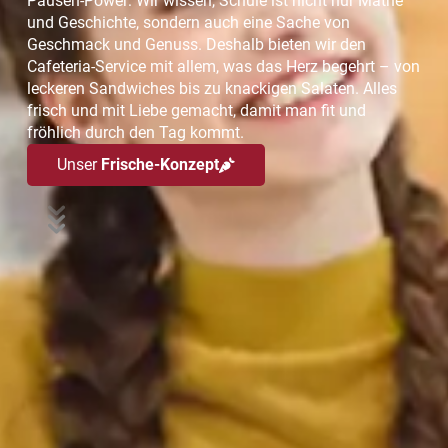
Pausen-Power: Wir wissen, Schule ist nicht nur Mathe
und Geschichte, sondern auch eine Sache von
Geschmack und Genuss. Deshalb bieten wir den
Cafeteria-Service mit allem, was das Herz begehrt – von
leckeren Sandwiches bis zu knackigen Salaten. Alles
frisch und mit Liebe gemacht, damit man fit und
fröhlich durch den Tag kommt.
Unser
Frische-Konzept