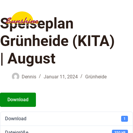
Speiseplan
Grünheide (KITA)
| August
Dennis
Januar 11, 2024
Grünheide
Download
Download
1
Dateigröße
350 kB