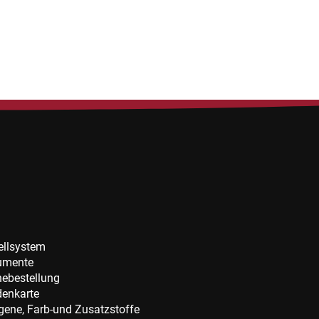
ellsystem
umente
nebestellung
enkarte
rgene, Farb-und Zusatzstoffe