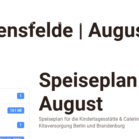
ensfelde | Augu
Über Uns
Bestellsystem
Karriere
Speiseplan
August
1
161 kB
Speiseplan für die Kindertagesstätte & Cater
1
Kitaversorgung Berlin und Brandenburg